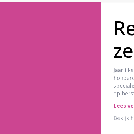
Re
ze
Jaarlij
honderd
speciali
op hers
Lees ve
Bekijk h