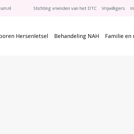
um.nl
Stichting vrienden van het DTC
Vrijwilligers
I
boren Hersenletsel
Behandeling NAH
Familie en