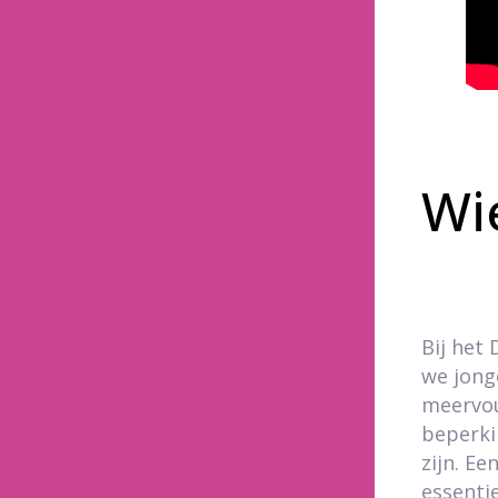
Wi
Bij het
we jong
meervou
beperki
zijn. Ee
essentie