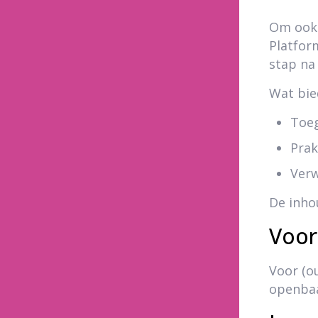
Om ook 
Platfor
stap na 
Wat bie
Toeg
Prak
Verw
De inho
Voor
Voor (o
openbaa