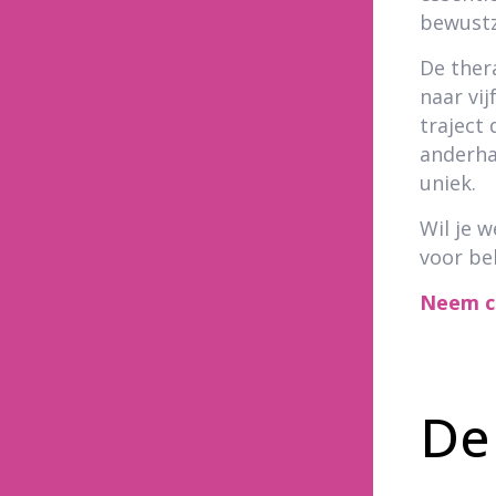
bewustz
De ther
naar vij
traject 
anderhal
uniek.
Wil je 
voor be
Neem c
De 