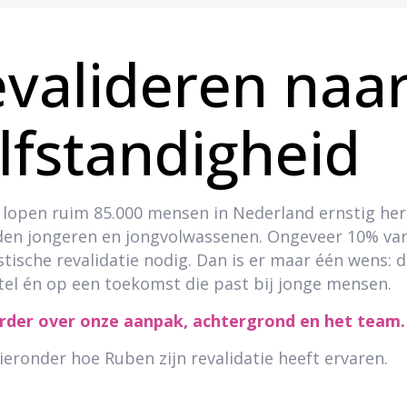
valideren naa
lfstandigheid
ks lopen ruim 85.000 mensen in Nederland ernstig her
en jongeren en jongvolwassenen. Ongeveer 10% van 
stische revalidatie nodig. Dan is er maar één wens: 
tel én op een toekomst die past bij jonge mensen.
rder over onze aanpak, achtergrond en het team.
ieronder hoe Ruben zijn revalidatie heeft ervaren.