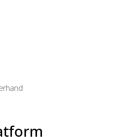
derhand
latform