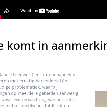
e komt in aanmerki
 Daan Theeuwes Centrum behandelen
eren met ernstig hersenletsel én
dige problematiek, waarbij
ngen op meerdere gebieden aanwezig
n positieve verwachting van herstel is
el, net als medische stabiliteit en