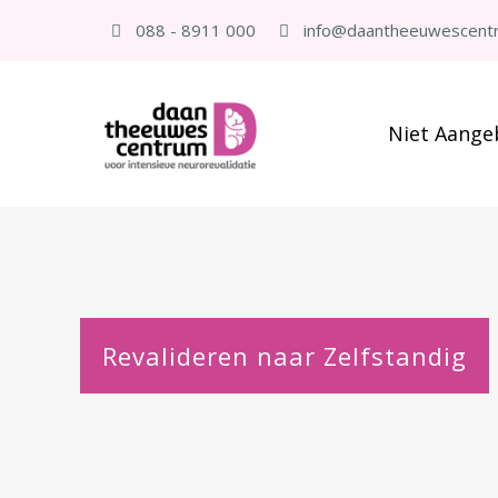
088 - 8911 000
info@daantheeuwescentr
Niet Aange
Revalideren naar Zelfstandig