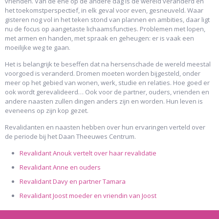
vrienden. Van de ene op de andere dag is de wereld veranderd en
het toekomstperspectief, in elk geval voor even, gesneuveld. Waar
gisteren nog vol in het teken stond van plannen en ambities, daar ligt
nu de focus op aangetaste lichaamsfuncties. Problemen met lopen,
met armen en handen, met spraak en geheugen: er is vaak een
moeilijke weg te gaan.
Het is belangrijk te beseffen dat na hersenschade de wereld meestal
voorgoed is veranderd. Dromen moeten worden bijgesteld, onder
meer op het gebied van wonen, werk, studie en relaties. Hoe goed er
ook wordt gerevalideerd… Ook voor de partner, ouders, vrienden en
andere naasten zullen dingen anders zijn en worden. Hun leven is
eveneens op zijn kop gezet.
Revalidanten en naasten hebben over hun ervaringen verteld over
de periode bij het Daan Theeuwes Centrum.
Revalidant Anouk vertelt over haar revalidatie
Revalidant Anne en ouders
Revalidant Davy en partner Tamara
Revalidant Joost moeder en vriendin van Joost