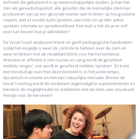
techniek die gebaseerd is op wetenschappelijke studies. Je kan het
zien als gereedschapskist: alle geluiden die de menselijke stem kan
produceren zijn op een gezonde manier aan te leren: op hoog volume
roepen, met of zonder lucht spreken, een hele zin op één adem
spreken, intonatie en spreeksnelheid: hoe leuk is het als je er zelf
voor kan kiezen hoe je wilt klinken?
De Vocal Coach analyseert klank en geeft pedagogische handvatten
zodat het mogelijk is weer de controle te hebben over de stem en
weer te klinken hoe de revalidant klonk voor het hersenletsel.
Wanneer er affiniteit is met muziek en zang wordt dit geoefend
middels ‘zingen’, ook wordt er geoefend middels ‘spreken’. Zo komt
een boodschap over hoe deze bedoeld is: in het juiste tempo,
dynamisch in volume en met een natuurlijke intonatie. Binnen de
Vocal Coaching wordt de revalidant uitgenodigd te experimenteren en
hierdoor de mogelijkheden te ontdekken met de stem, een (muzikaal)
feestje voor de hersenen!